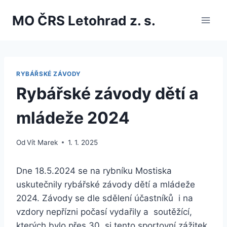
Přeskočit
MO ČRS Letohrad z. s.
na
obsah
RYBÁŘSKÉ ZÁVODY
Rybářské závody dětí a
mládeže 2024
Od
Vít Marek
1. 1. 2025
Dne 18.5.2024 se na rybníku Mostiska
uskutečnily rybářské závody dětí a mládeže
2024. Závody se dle sdělení účastníků i na
vzdory nepřízni počasí vydařily a soutěžící,
kterých bylo přes 30 si tento sportovní zážitek